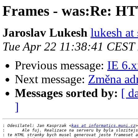
Frames - was:Re: HT
Jaroslav Lukesh
lukesh at
Tue Apr 22 11:38:41 CEST
Previous message:
IE 6.
Next message:
Změna ad
Messages sorted by:
[ d
]
:
 Odesílatel: Jan Kasprzak <
kas at informatics.muni.cz
:
: