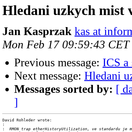
Hledani uzkych mist v
Jan Kasprzak
kas at infor
Mon Feb 17 09:59:43 CET
Previous message:
ICS a 
Next message:
Hledani uz
Messages sorted by:
[ d
]
David Rohleder wrote:

:
: