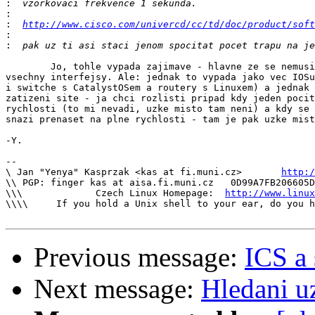
:
:
:
http://www.cisco.com/univercd/cc/td/doc/product/soft
:
:
	Jo, tohle vypada zajimave - hlavne ze se nemusi z centra olizovat

vsechny interfejsy. Ale: jednak to vypada jako vec IOSu
i switche s CatalystOSem a routery s Linuxem) a jednak 
zatizeni site - ja chci rozlisti pripad kdy jeden pocit
rychlosti (to mi nevadi, uzke misto tam neni) a kdy se 
snazi prenaset na plne rychlosti - tam je pak uzke mist
-Y.

--

\ Jan "Yenya" Kasprzak <kas at fi.muni.cz>       
http:/
\\ PGP: finger kas at aisa.fi.muni.cz   0D99A7FB206605D
\\\             Czech Linux Homepage:  
http://www.linux
\\\\     If you hold a Unix shell to your ear, do you h
Previous message:
ICS a 
Next message:
Hledani uz