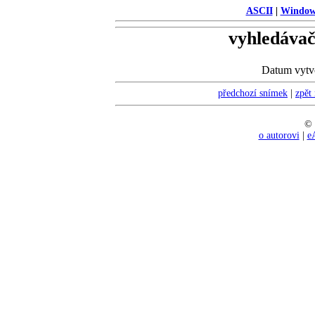
ASCII
|
Window
vyhledávač
Datum vytvo
předchozí snímek
|
zpět
© 
o autorovi
|
e