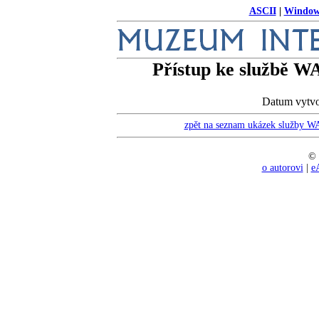
ASCII
|
Window
Přístup ke službě W
Datum vytvo
zpět na seznam ukázek služby W
© 
o autorovi
|
e