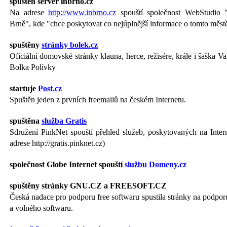
spuštěn server inbrno.cz
Na adrese
http://www.inbrno.cz
spouští společnost WebStudio "
Brně", kde "chce poskytovat co nejúplnější informace o tomto měst
spuštěny
stránky bolek.cz
Oficiální domovské stránky klauna, herce, režisére, krále i šaška V
Bolka Polívky
startuje
Post.cz
Spuštěn jeden z prvních freemailů na českém Internetu.
spuštěna
služba Gratis
Sdružení PinkNet spouští přehled služeb, poskytovaných na Inter
adrese http://gratis.pinknet.cz)
společnost Globe Internet spouští
službu Domeny.cz
spuštěny stránky GNU.CZ a FREESOFT.CZ
Česká nadace pro podporu free softwaru spustila stránky na podp
a volného softwaru.