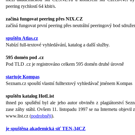
peering rychlostí 64 kbit/s.
začíná fungovat peering přes NIX.CZ
začíná fungovat první peering přes neutrální peeringový bod sdruž
spuštěn Atlas.cz
Nabízí full-textové vyhledávání, katalog a další služby.
595 domén pod .cz
Pod TLD .cz je registrováno celkem 595 domén druhé úrovně
startuje Kompas
Seznam.cz spouští vlastní fulltextový vyhledávač jménem Kompas
spuštěn katalog HotList
ihned po spuštění byl ale jeho autor obviněn z plagiátorství Sez
zase záhy stáhl. Ovšem 11. listopadu 1997 se na Internetu objevil 
www.list.cz (
podrobněji
).
je spuštěna akademická síť TEN-34CZ