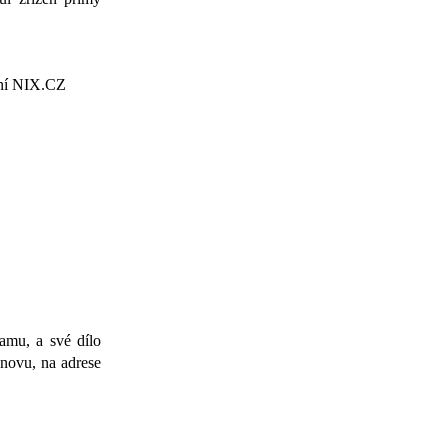
ení NIX.CZ
namu, a své dílo
znovu, na adrese