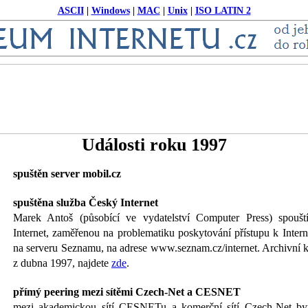
ASCII
|
Windows
|
MAC
|
Unix
|
ISO LATIN 2
Události roku 1997
spuštěn server mobil.cz
spuštěna služba Český Internet
Marek Antoš (působící ve vydatelství Computer Press) spoušt
Internet, zaměřenou na problematiku poskytování přístupu k Inter
na serveru Seznamu, na adrese www.seznam.cz/internet. Archivní ko
z dubna 1997, najdete
zde
.
přímý peering mezi sítěmi Czech-Net a CESNET
mezi akademickou sítí CESNETu a komerční sítí Czech-Net byu