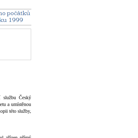
í službu Český
netu a umístěnou
pii této služby,
l zřízen přímý