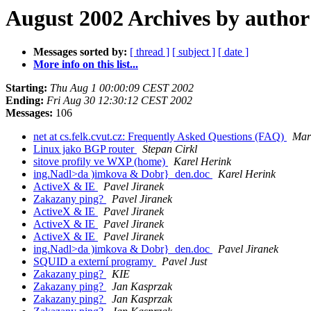
August 2002 Archives by author
Messages sorted by:
[ thread ]
[ subject ]
[ date ]
More info on this list...
Starting:
Thu Aug 1 00:00:09 CEST 2002
Ending:
Fri Aug 30 12:30:12 CEST 2002
Messages:
106
net at cs.felk.cvut.cz: Frequently Asked Questions (FAQ)
Mart
Linux jako BGP router
Stepan Cirkl
sitove profily ve WXP (home)
Karel Herink
ing.Nadl>da )imkova & Dobr}_den.doc
Karel Herink
ActiveX & IE
Pavel Jiranek
Zakazany ping?
Pavel Jiranek
ActiveX & IE
Pavel Jiranek
ActiveX & IE
Pavel Jiranek
ActiveX & IE
Pavel Jiranek
ing.Nadl>da )imkova & Dobr}_den.doc
Pavel Jiranek
SQUID a externí programy
Pavel Just
Zakazany ping?
KIE
Zakazany ping?
Jan Kasprzak
Zakazany ping?
Jan Kasprzak