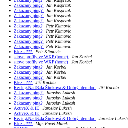
Zakazany ping?
Jan Kasprzak
Zakazany ping?
Jan Kasprzak
Zakazany ping?
Jan Kasprzak
Zakazany ping?
Jan Kasprzak
Zakazany ping?
Jan Kasprzak
Zakazany ping?
Petr Klimovic
Zakazany ping?
Petr Klimovic
Zakazany ping?
Petr Klimovic
Zakazany ping?
Petr Klimovic
Zakazany ping?
Petr Klimovic
Klez - ???
Petr Klimovic
sitove profily ve WXP (home)
Jan Korbel
sitove profily ve WXP (home)
Jan Korbel
Zakazany ping?
Jan Korbel
Zakazany ping?
Jan Korbel
Zakazany ping?
Jan Korbel
Klez - ???
Jiří Kuchta
Re: ing.Naděžda Šimková & Dobrý_den.doc
Jiří Kuchta
Zakazany ping?
Jaroslav Lukesh
Zakazany ping?
Jaroslav Lukesh
Zakazany ping?
Jaroslav Lukesh
ActiveX & IE
Jaroslav Lukesh
ActiveX & IE
Jaroslav Lukesh
Re: ing.Naděžda Šimková & Dobrý_den.doc
Jaroslav Lukesh
Klez - ???
Mgr. Pavel Marek