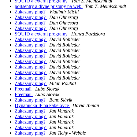
SQUID a externí programy
Tom Z. Meinlschmidt
portsentry a divne pristupy na web
Tom Z. Meinlschmidt
Zakazany ping?
Vladimir Michl
Zakazany ping?
Dan Ohnesorg
Zakazany ping?
Dan Ohnesorg
Zakazany ping?
Dan Ohnesorg
SQUID a externí programy
Honza Pazdziora
Zakazany ping?
David Rohleder
Zakazany ping?
David Rohleder
Zakazany ping?
David Rohleder
Zakazany ping?
David Rohleder
Zakazany ping?
David Rohleder
Zakazany ping?
David Rohleder
Zakazany ping?
David Rohleder
Zakazany ping?
David Rohleder
Zakazany ping?
Milan Roubal
Freemail
Lubo Slovak
Freemail
Lubo Slovak
Zakazany ping?
Beno Slávik
Dynamicka IP na kabelovce
David Toman
Zakazany ping?
Jan Vondrak
Zakazany ping?
Jan Vondrak
Zakazany ping?
Jan Vondrak
Zakazany ping?
Jan Vondrak
Zakazany ping?
Jan Tichy - Webbie