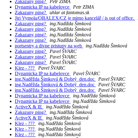
Zakazany ping?
Petr ZIMA
Dynamicka IP na kabelovce
Petr ZIMA
Zakazany ping?
uhlar at fantomas.sk
Jiri Vymola/OBALEX/CZ je mimo kancelář / is out of office.
Zakazany ping?
ing.Nadìžda Šimková
Zakazany ping?
ing.Nadìžda Šimková
Zakazany ping?
ing.Nadìžda Šimková
Zakazany ping?
ing.Nadìžda Šimková
portsentry a divne pristupy na web
ing.Nadìžda Šimková
Zakazany ping?
Pavel ŠVARC
Zakazany ping?
Pavel ŠVARC
Zakazany ping?
Pavel ŠVARC
Klez - ???
Pavel ŠVARC
Dynamicka IP na kabelovce
Pavel ŠVARC
ing.Naděžda Šimková & Dobrý_den.doc
Pavel ŠVARC
ing.Naděžda Šimková & Dobrý_den.doc
Pavel ŠVARC
ing.Naděžda Šimková & Dobrý_den.doc
Pavel ŠVARC
Dynamicka IP na kabelovce
ing.Naděžda Šimková
Dynamicka IP na kabelovce
ing.Naděžda Šimková
ActiveX & IE
ing.Naděžda Šimková
Zakazany ping?
ing.Naděžda Šimková
ActiveX & IE
ing.Naděžda Šimková
Klez - ???
ing.Naděžda Šimková
Klez - ???
ing.Naděžda Šimková
Klez - ???
ing.Naděžda Šimková