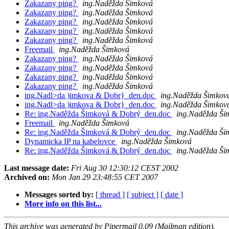
Zakazany ping?
ing.Naděžda Šimková
Zakazany ping?
ing.Naděžda Šimková
Zakazany ping?
ing.Naděžda Šimková
Zakazany ping?
ing.Naděžda Šimková
Zakazany ping?
ing.Naděžda Šimková
Freemail
ing.Naděžda Šimková
Zakazany ping?
ing.Naděžda Šimková
Zakazany ping?
ing.Naděžda Šimková
Zakazany ping?
ing.Naděžda Šimková
Zakazany ping?
ing.Naděžda Šimková
ing.Nadl>da )imkova & Dobr}_den.doc
ing.Naděžda Šimkov
ing.Nadl>da )imkova & Dobr}_den.doc
ing.Naděžda Šimkov
Re: ing.Naděžda Šimková & Dobrý_den.doc
ing.Naděžda Ši
Freemail
ing.Naděžda Šimková
Re: ing.Naděžda Šimková & Dobrý_den.doc
ing.Naděžda Ši
Dynamicka IP na kabelovce
ing.Naděžda Šimková
Re: ing.Naděžda Šimková & Dobrý_den.doc
ing.Naděžda Ši
Last message date:
Fri Aug 30 12:30:12 CEST 2002
Archived on:
Mon Jan 29 23:48:55 CET 2007
Messages sorted by:
[ thread ]
[ subject ]
[ date ]
More info on this list...
This archive was generated by Pipermail 0.09 (Mailman edition).