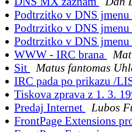
DNS MX zaznam
Dan 
Podtrzitko v DNS jmen
Podtrzitko v DNS jmen
Podtrzitko v DNS jmen
WWW - IRC brana
Mat
Sit
Matus fantomas Uhl
IRC pada po prikazu /L
Tiskova zprava z 1. 3. 1
Predaj Internet
Lubos F
FrontPage Extensions pr