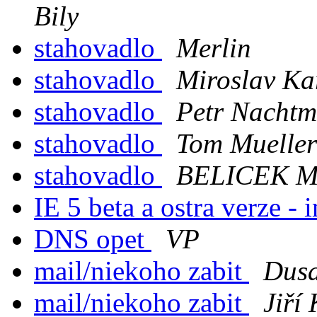
Bily
stahovadlo
Merlin
stahovadlo
Miroslav Ka
stahovadlo
Petr Nacht
stahovadlo
Tom Mueller
stahovadlo
BELICEK M
IE 5 beta a ostra verze - 
DNS opet
VP
mail/niekoho zabit
Dusa
mail/niekoho zabit
Jiří