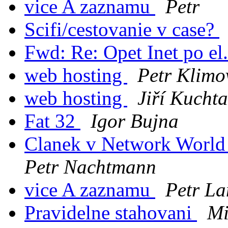
vice A zaznamu
Petr
Scifi/cestovanie v case?
Fwd: Re: Opet Inet po el.
web hosting
Petr Klimo
web hosting
Jiří Kuchta
Fat 32
Igor Bujna
Clanek v Network World 
Petr Nachtmann
vice A zaznamu
Petr L
Pravidelne stahovani
M