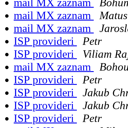
mail MX zaznam
Bohum
mail MX zaznam
Matus
mail MX zaznam
Jarosl
ISP provideri
Petr
ISP provideri
Viliam Ra
mail MX zaznam
Bohou
ISP provideri
Petr
ISP provideri
Jakub Ch
ISP provideri
Jakub Ch
ISP provideri
Petr