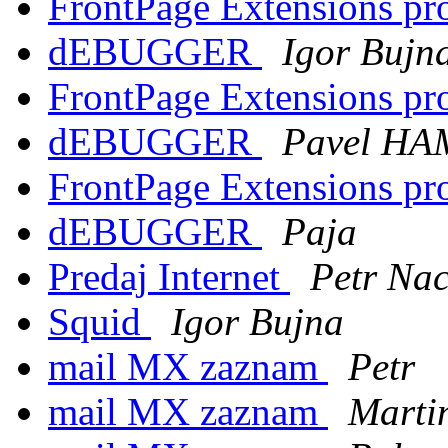
FrontPage Extensions pr
dEBUGGER
Igor Bujn
FrontPage Extensions pr
dEBUGGER
Pavel H
FrontPage Extensions pr
dEBUGGER
Paja
Predaj Internet
Petr Na
Squid
Igor Bujna
mail MX zaznam
Petr
mail MX zaznam
Marti