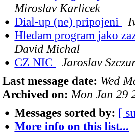
Miroslav Karlicek
Dial-up (ne) pripojeni
I
Hledam program jako za
David Michal
CZ NIC
Jaroslav Szczu
Last message date:
Wed Ma
Archived on:
Mon Jan 29 
Messages sorted by:
[ s
More info on this list...