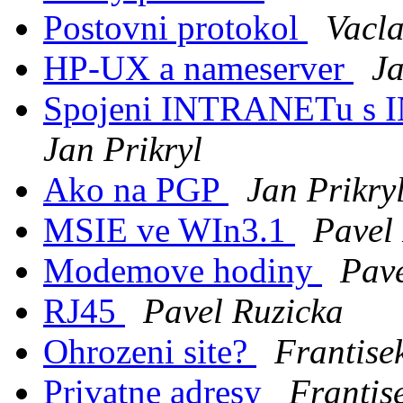
Postovni protokol
Vacla
HP-UX a nameserver
Ja
Spojeni INTRANETu s
Jan Prikryl
Ako na PGP
Jan Prikry
MSIE ve WIn3.1
Pavel
Modemove hodiny
Pave
RJ45
Pavel Ruzicka
Ohrozeni site?
Frantise
Privatne adresy
Frantis