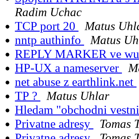
Radim Uchac
TCP port 20
Matus Uhl
nntp authinfo
Matus Uh
REPLY MARKER ve wu
HP-UX a nameserver
M
net abuse z earthlink.net
TP ?
Matus Uhlar
Hledam "obchodni vestn
Privatne adresy
Tomas T
Privatne adresy
Tomas T