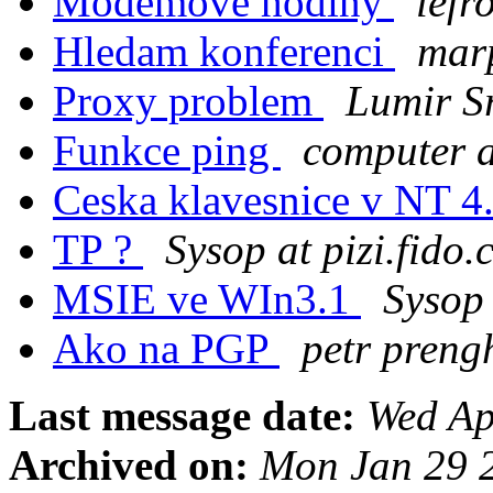
Modemove hodiny
lefr
Hledam konferenci
mar
Proxy problem
Lumir S
Funkce ping
computer a
Ceska klavesnice v NT 4
TP ?
Sysop at pizi.fido.
MSIE ve WIn3.1
Sysop 
Ako na PGP
petr preng
Last message date:
Wed Ap
Archived on:
Mon Jan 29 