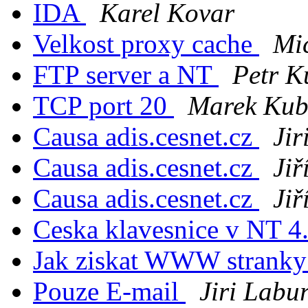
IDA
Karel Kovar
Velkost proxy cache
Mi
FTP server a NT
Petr K
TCP port 20
Marek Kub
Causa adis.cesnet.cz
Jir
Causa adis.cesnet.cz
Jiř
Causa adis.cesnet.cz
Jiř
Ceska klavesnice v NT 4
Jak ziskat WWW stranky
Pouze E-mail
Jiri Labu