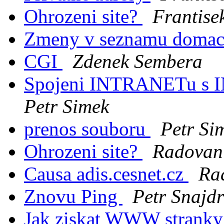
Ohrozeni site?
Frantise
Zmeny v seznamu domac
CGI
Zdenek Sembera
Spojeni INTRANETu s
Petr Simek
prenos souboru
Petr Si
Ohrozeni site?
Radovan
Causa adis.cesnet.cz
Ra
Znovu Ping
Petr Snajdr
Jak ziskat WWW stranky