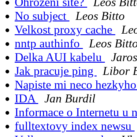
Ohrozeni site?
Leos Bit
No subject
Leos Bitto
Velkost proxy cache
Leo
nntp authinfo
Leos Bitt
Delka AUI kabelu
Jaro
Jak pracuje ping
Libor 
Napiste mi neco hezkyh
IDA
Jan Burdil
Informace o Internetu u 
fulltextovy index newsu