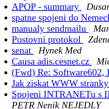
APOP - summary
Dusan
spatne spojeni do Neme
manualy sendmailu
Mar
Postovni protokol
Zden
senat
Hynek Med
Causa adis.cesnet.cz
Mi
(Fwd) Re: Software602, 
Jak ziskat WWW stranky
Spojeni INTRANETu s
PETR Nenik NEJEDLY