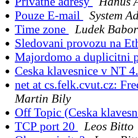
Privatne adresy
Hanuš A
Pouze E-mail
System Ad
Time zone
Ludek Babor
Sledovani provozu na Et
Majordomo a duplicitni 
Ceska klavesnice v NT 4
net at cs.felk.cvut.cz: 
Martin Bily
Off Topic (Ceska klavesni
TCP port 20
Leos Bitto