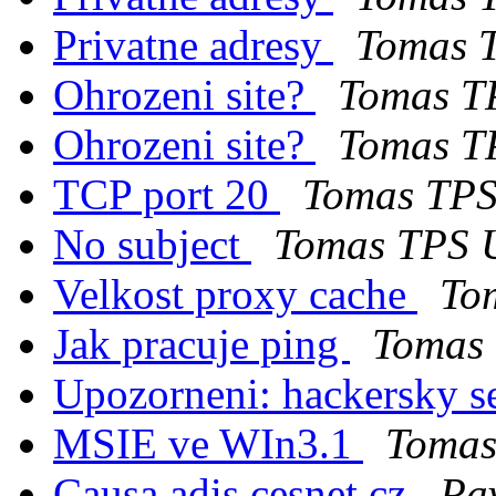
Privatne adresy
Tomas T
Ohrozeni site?
Tomas T
Ohrozeni site?
Tomas T
TCP port 20
Tomas TPS
No subject
Tomas TPS U
Velkost proxy cache
To
Jak pracuje ping
Tomas 
Upozorneni: hackersky s
MSIE ve WIn3.1
Tomas
Causa adis.cesnet.cz
Pa