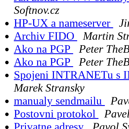
Softnov.cz
HP-UX a nameserver
Ji
Archiv FIDO
Martin St
Ako na PGP
Peter The
Ako na PGP
Peter The
Spojeni INTRANETu s
Marek Stransky
manualy sendmailu
Pav
Postovni protokol
Pavel
Privatne adresy
Pavol S