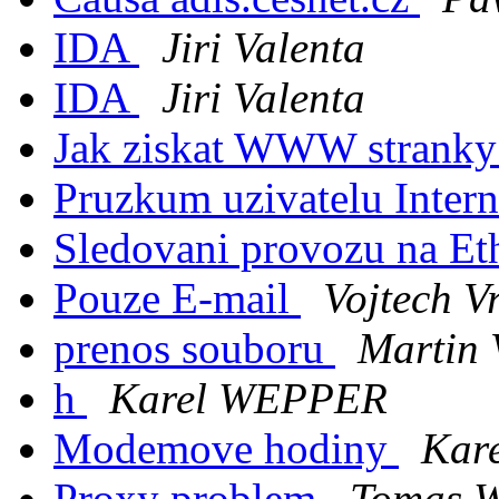
IDA
Jiri Valenta
IDA
Jiri Valenta
Jak ziskat WWW stranky
Pruzkum uzivatelu Inter
Sledovani provozu na Et
Pouze E-mail
Vojtech V
prenos souboru
Martin 
h
Karel WEPPER
Modemove hodiny
Kar
Proxy problem
Tomas W