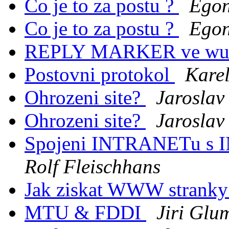
Co je to za postu ?
Egon
Co je to za postu ?
Egon
REPLY MARKER ve wu
Postovni protokol
Kare
Ohrozeni site?
Jaroslav
Ohrozeni site?
Jaroslav
Spojeni INTRANETu s
Rolf Fleischhans
Jak ziskat WWW stranky
MTU & FDDI
Jiri Glu