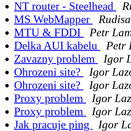
NT router - Steelhead
R
MS WebMapper
Rudisa
MTU & FDDI
Petr La
Delka AUI kabelu
Petr
Zavazny problem
Igor 
Ohrozeni site?
Igor Laz
Ohrozeni site?
Igor Laz
Proxy problem
Igor La
Proxy problem
Igor La
Jak pracuje ping
Igor L