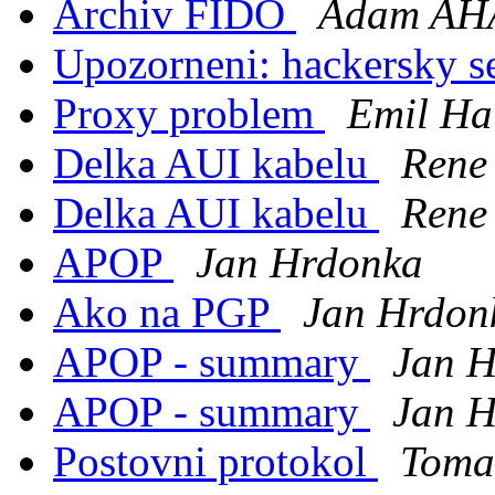
Archiv FIDO
Adam AH
Upozorneni: hackersky s
Proxy problem
Emil H
Delka AUI kabelu
Rene
Delka AUI kabelu
Rene
APOP
Jan Hrdonka
Ako na PGP
Jan Hrdon
APOP - summary
Jan 
APOP - summary
Jan 
Postovni protokol
Toma