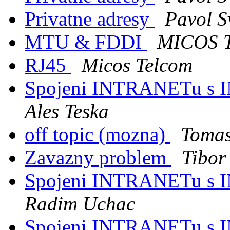
Privatne adresy
Pavol S
MTU & FDDI
MICOS T
RJ45
Micos Telcom
Spojeni INTRANETu s
Ales Teska
off topic (mozna)
Tomas
Zavazny problem
Tibor
Spojeni INTRANETu s
Radim Uchac
Spojeni INTRANETu s