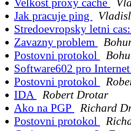
Velkost proxy cache
Vla
Jak pracuje ping
Vladis
Stredoevropsky letni ca
Zavazny problem
Bohum
Postovni protokol
Bohu
Software602 pro Interne
Postovni protokol
Robe
IDA
Robert Drotar
Ako na PGP
Richard Dr
Postovni protokol
Rich