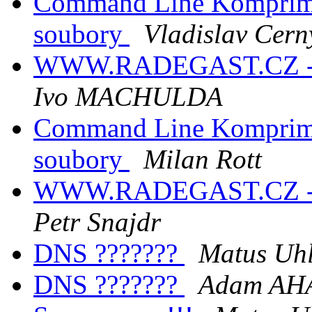
Command Line Komprim
soubory
Vladislav Cern
WWW.RADEGAST.CZ -
Ivo MACHULDA
Command Line Komprim
soubory
Milan Rott
WWW.RADEGAST.CZ -
Petr Snajdr
DNS ???????
Matus Uh
DNS ???????
Adam AH