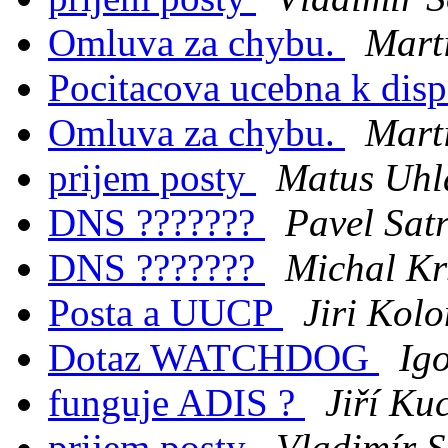
Omluva za chybu.
Marti
Pocitacova ucebna k dis
Omluva za chybu.
Marti
prijem posty
Matus Uhl
DNS ???????
Pavel Sat
DNS ???????
Michal Kr
Posta a UUCP
Jiri Kol
Dotaz WATCHDOG
Ig
funguje ADIS ?
Jiří Ku
prijem posty
Vladimír S