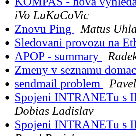
KOMPAS - nova vyhledav
iVo LuKaCoVic
Znovu Ping
Matus Uhl
Sledovani provozu na Et
APOP - summary
Radek
Zmeny v seznamu domac
sendmail problem
Pavel
Spojeni INTRANETu s
Dobias Ladislav
Spojeni INTRANETu s