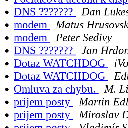
DNS ???????
Dan Luke
modem
Matus Hrusovs
modem
Peter Sedivy
DNS ???????
Jan Hrdo
Dotaz WATCHDOG
iV
Dotaz WATCHDOG
Ed
Omluva za chybu.
M. L
prijem posty
Martin Ed
prijem posty
Miroslav 
prijem posty
Vladimír S