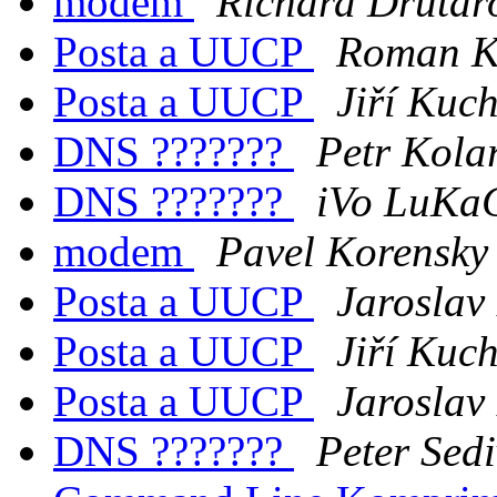
modem
Richard Drutar
Posta a UUCP
Roman K
Posta a UUCP
Jiří Kuc
DNS ???????
Petr Kola
DNS ???????
iVo LuKa
modem
Pavel Korensky
Posta a UUCP
Jaroslav
Posta a UUCP
Jiří Kuc
Posta a UUCP
Jaroslav
DNS ???????
Peter Sed