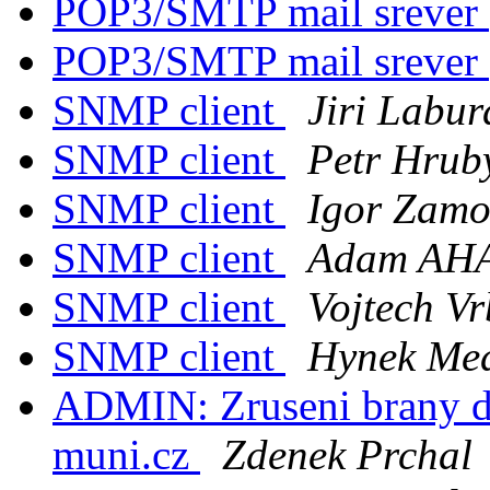
POP3/SMTP mail srever
POP3/SMTP mail srever
SNMP client
Jiri Labur
SNMP client
Petr Hrub
SNMP client
Igor Zamo
SNMP client
Adam AHA
SNMP client
Vojtech V
SNMP client
Hynek Me
ADMIN: Zruseni brany do
muni.cz
Zdenek Prchal