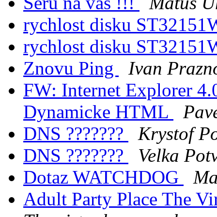
Seru na vas !!!
Matus U
rychlost disku ST3215
rychlost disku ST3215
Znovu Ping
Ivan Prazn
FW: Internet Explorer 4.0
Dynamicke HTML
Pav
DNS ???????
Krystof Po
DNS ???????
Velka Pot
Dotaz WATCHDOG
Ma
Adult Party Place The Vi